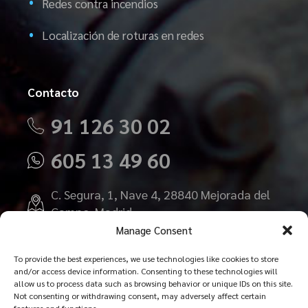
Redes contra incendios
Localización de roturas en redes
Contacto
91 126 30 02
605 13 49 60
C. Segura, 1, Nave 4, 28840 Mejorada del
Campo, Madrid
Manage Consent
presupuestos@detectarfugasdeagua.es
To provide the best experiences, we use technologies like cookies to store
and/or access device information. Consenting to these technologies will
allow us to process data such as browsing behavior or unique IDs on this site.
Not consenting or withdrawing consent, may adversely affect certain