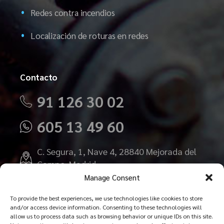
Redes contra incendios
Localización de roturas en redes
Contacto
91 126 30 02
605 13 49 60
C. Segura, 1, Nave 4, 28840 Mejorada del
Campo, Madrid
Manage Consent
presupuestos@detectarfugasdeagua.es
To provide the best experiences, we use technologies like cookies to store
and/or access device information. Consenting to these technologies will
allow us to process data such as browsing behavior or unique IDs on this site.