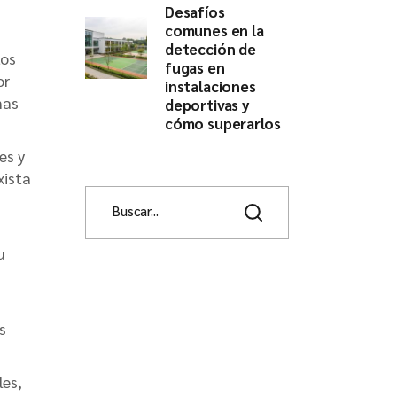
Desafíos
comunes en la
detección de
tos
fugas en
or
instalaciones
nas
deportivas y
cómo superarlos
es y
xista
u
s
les,