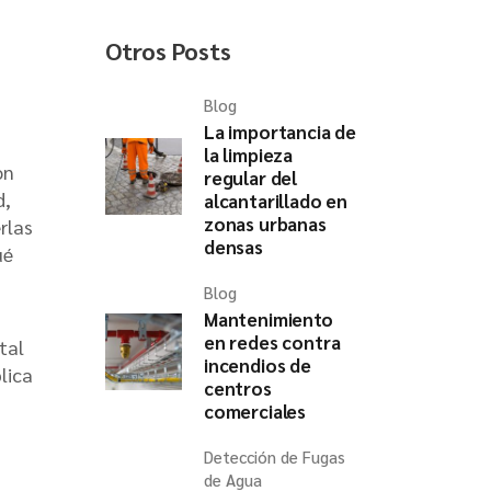
Otros Posts
Blog
La importancia de
la limpieza
on
regular del
d,
alcantarillado en
zonas urbanas
rlas
densas
ué
Blog
Mantenimiento
en redes contra
tal
incendios de
lica
centros
comerciales
Detección de Fugas
de Agua