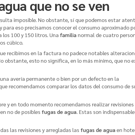
agua que no se ven
resulta imposible. No obstante, sí que podemos estar aten
y para eso precisamos conocer el consumo aproximado p
 los 100 y 150 litros. Una
familia
normal de cuatro perso
os cúbico.
ue recibimos en la factura no padece notables alteracion
No obstante, esto no significa, en lo más mínimo, que no e
 una avería permanente o bien por un defecto en la
ue que recomendamos comparar los datos del consumo de s
re y en todo momento recomendamos realizar revisiones
ien no de posibles
fugas de agua
. Estas son indispensable
as las revisiones y arregladas las
fugas de agua
en hote