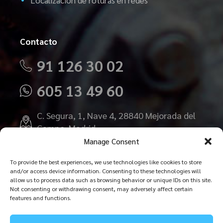
Localización de roturas en redes
Contacto
91 126 30 02
605 13 49 60
C. Segura, 1, Nave 4, 28840 Mejorada del
Campo, Madrid
Manage Consent
presupuestos@detectarfugasdeagua.es
To provide the best experiences, we use technologies like cookies to store
and/or access device information. Consenting to these technologies will
allow us to process data such as browsing behavior or unique IDs on this site.
Not consenting or withdrawing consent, may adversely affect certain
features and functions.